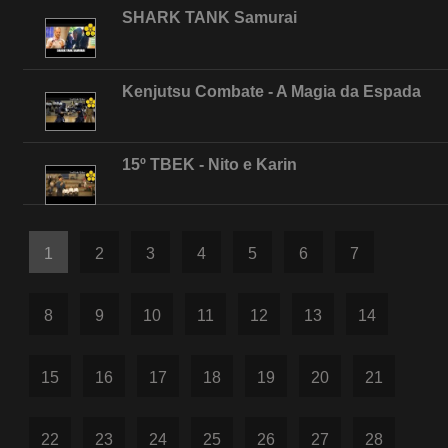
SHARK TANK Samurai
Kenjutsu Combate - A Magia da Espada
15º TBEK - Nito e Karin
1
2
3
4
5
6
7
8
9
10
11
12
13
14
15
16
17
18
19
20
21
22
23
24
25
26
27
28