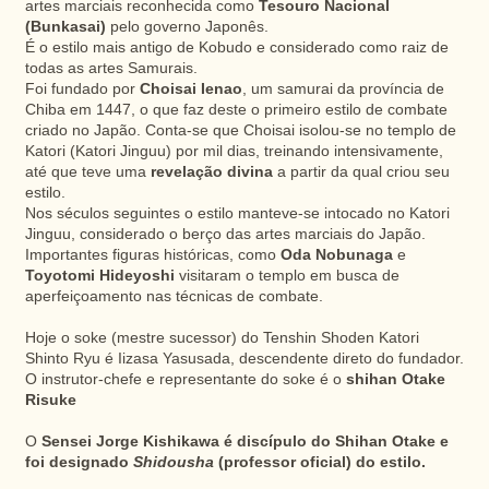
artes marciais reconhecida como
Tesouro Nacional
(Bunkasai)
pelo governo Japonês.
É o estilo mais antigo de Kobudo e considerado como raiz de
todas as artes Samurais.
Foi fundado por
Choisai Ienao
, um samurai da província de
Chiba em 1447, o que faz deste o primeiro estilo de combate
criado no Japão. Conta-se que Choisai isolou-se no templo de
Katori (Katori Jinguu) por mil dias, treinando intensivamente,
até que teve uma
revelação divina
a partir da qual criou seu
estilo.
Nos séculos seguintes o estilo manteve-se intocado no Katori
Jinguu, considerado o berço das artes marciais do Japão.
Importantes figuras históricas, como
Oda Nobunaga
e
Toyotomi Hideyoshi
visitaram o templo em busca de
aperfeiçoamento nas técnicas de combate.
Hoje o soke (mestre sucessor) do Tenshin Shoden Katori
Shinto Ryu é Iizasa Yasusada, descendente direto do fundador.
O instrutor-chefe e representante do soke é o
shihan Otake
Risuke
O
Sensei Jorge Kishikawa é discípulo do Shihan Otake e
foi designado
Shidousha
(professor oficial) do estilo.