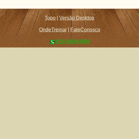
Topo
|
Versão Desktop
OndeTreinar
|
FaleConosco
(011) 94294-8956