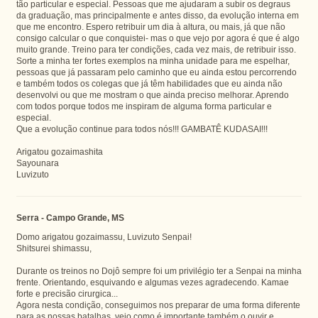
tão particular e especial. Pessoas que me ajudaram a subir os degraus
da graduação, mas principalmente e antes disso, da evolução interna em
que me encontro. Espero retribuir um dia à altura, ou mais, já que não
consigo calcular o que conquistei- mas o que vejo por agora é que é algo
muito grande. Treino para ter condições, cada vez mais, de retribuir isso.
Sorte a minha ter fortes exemplos na minha unidade para me espelhar,
pessoas que já passaram pelo caminho que eu ainda estou percorrendo
e também todos os colegas que já têm habilidades que eu ainda não
desenvolvi ou que me mostram o que ainda preciso melhorar. Aprendo
com todos porque todos me inspiram de alguma forma particular e
especial.
Que a evolução continue para todos nós!!! GAMBATÊ KUDASAI!!!
Arigatou gozaimashita
Sayounara
Luvizuto
Serra - Campo Grande, MS
Domo arigatou gozaimassu, Luvizuto Senpai!
Shitsurei shimassu,
Durante os treinos no Dojô sempre foi um privilégio ter a Senpai na minha
frente. Orientando, esquivando e algumas vezes agradecendo. Kamae
forte e precisão cirurgica...
Agora nesta condição, conseguimos nos preparar de uma forma diferente
para as nossas batalhas, vejo como é importante também o ouvir e