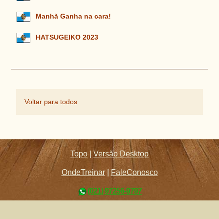
Manhã Ganha na cara!
HATSUGEIKO 2023
Voltar para todos
Topo
|
Versão Desktop
OndeTreinar
|
FaleConosco
(021) 97256-9797