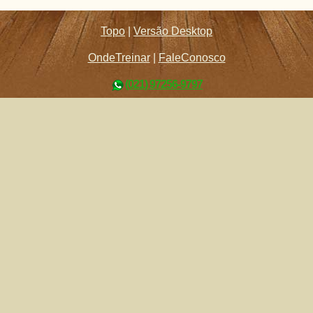
Topo
|
Versão Desktop
OndeTreinar
|
FaleConosco
(021) 97256-9797