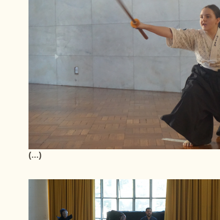
(...)