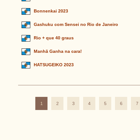
Bonnenkai 2023
Gashuku com Sensei no Rio de Janeiro
Rio + que 40 graus
Manhã Ganha na cara!
HATSUGEIKO 2023
1
2
3
4
5
6
7