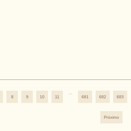
...
8
9
10
11
681
682
683
Próximo