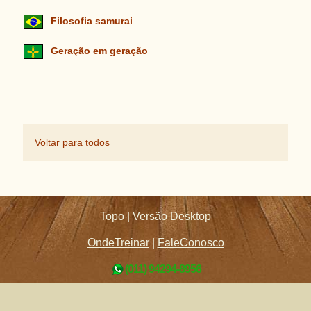
Filosofia samurai
Geração em geração
Voltar para todos
Topo
|
Versão Desktop
OndeTreinar
|
FaleConosco
(011) 94294-8956