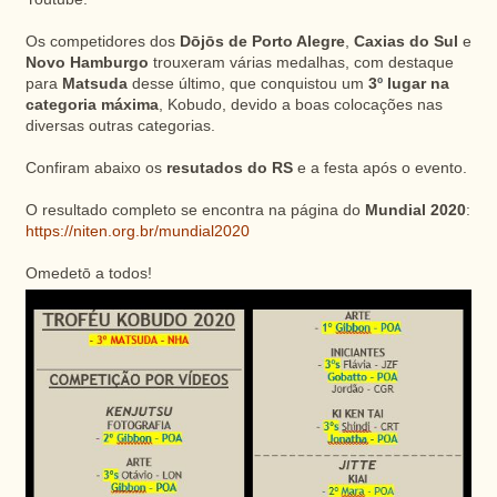
Os competidores dos
Dōjōs de Porto Alegre
,
Caxias do Sul
e
Novo Hamburgo
trouxeram várias medalhas, com destaque
º
para
Matsuda
desse último, que conquistou um
3
lugar na
categoria máxima
, Kobudo, devido a boas colocações nas
diversas outras categorias.
Confiram abaixo os
resutados do RS
e a festa após o evento.
O resultado completo se encontra na página do
Mundial 2020
:
https://niten.org.br/mundial2020
Omedetō a todos!