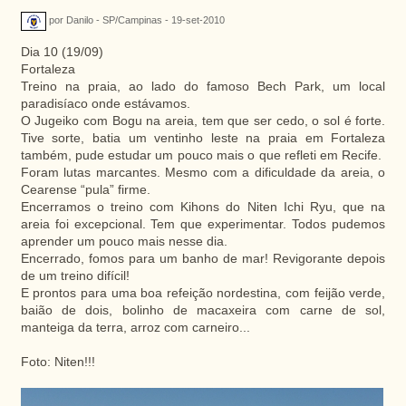
por Danilo - SP/Campinas - 19-set-2010
Dia 10 (19/09)
Fortaleza
Treino na praia, ao lado do famoso Bech Park, um local
paradisíaco onde estávamos.
O Jugeiko com Bogu na areia, tem que ser cedo, o sol é forte.
Tive sorte, batia um ventinho leste na praia em Fortaleza
também, pude estudar um pouco mais o que refleti em Recife.
Foram lutas marcantes. Mesmo com a dificuldade da areia, o
Cearense “pula” firme.
Encerramos o treino com Kihons do Niten Ichi Ryu, que na
areia foi excepcional. Tem que experimentar. Todos pudemos
aprender um pouco mais nesse dia.
Encerrado, fomos para um banho de mar! Revigorante depois
de um treino difícil!
E prontos para uma boa refeição nordestina, com feijão verde,
baião de dois, bolinho de macaxeira com carne de sol,
manteiga da terra, arroz com carneiro...
Foto: Niten!!!