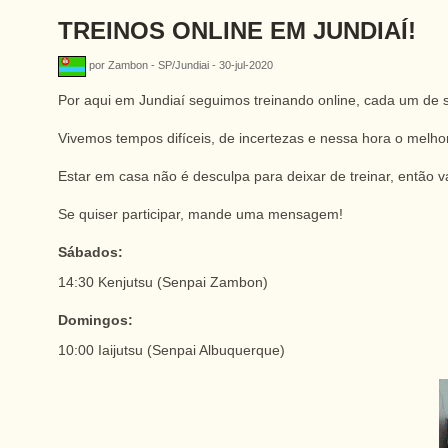
TREINOS ONLINE EM JUNDIAÍ!
por Zambon - SP/Jundiai - 30-jul-2020
Por aqui em Jundiaí seguimos treinando online, cada um de 
Vivemos tempos difíceis, de incertezas e nessa hora o melhor
Estar em casa não é desculpa para deixar de treinar, entã
Se quiser participar, mande uma mensagem!
Sábados:
14:30 Kenjutsu (Senpai Zambon)
Domingos:
10:00 Iaijutsu (Senpai Albuquerque)