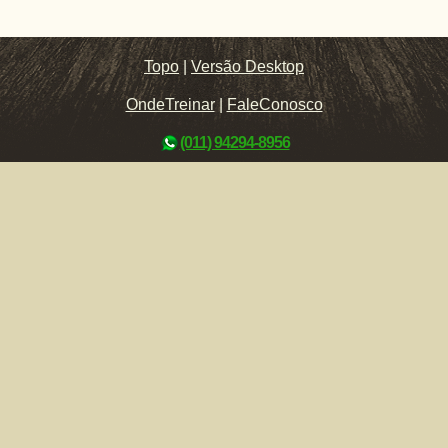
Topo
|
Versão Desktop
OndeTreinar
|
FaleConosco
(011) 94294-8956