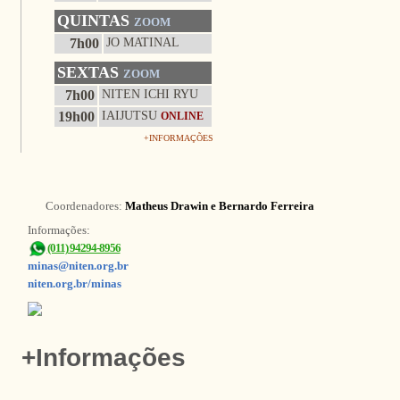
QUINTAS
ZOOM
7h00
JO MATINAL
SEXTAS
ZOOM
7h00
NITEN ICHI RYU
19h00
IAIJUTSU
ONLINE
+INFORMAÇÕES
Coordenadores:
Matheus Drawin e Bernardo Ferreira
Informações:
(011) 94294-8956
minas@niten.org.br
niten.org.br/minas
+Informações