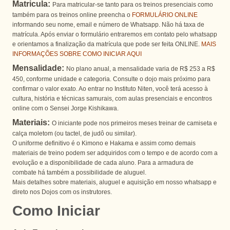
Matricula:
Para matricular-se tanto para os treinos presenciais como
também para os treinos online preencha o
FORMULÁRIO ONLINE
informando seu nome, email e número de Whatsapp. Não há taxa de
matrícula. Após enviar o formulário entraremos em contato pelo whatsapp
e orientamos a finalização da matrícula que pode ser feita ONLINE.
MAIS
INFORMAÇÕES SOBRE COMO INICIAR AQUI
Mensalidade:
No plano anual, a mensalidade varia de R$ 253 a R$
450, conforme unidade e categoria. Consulte o dojo mais próximo para
confirmar o valor exato. Ao entrar no Instituto Niten, você terá acesso à
cultura, história e técnicas samurais, com aulas presenciais e encontros
online com o Sensei Jorge Kishikawa.
Materiais:
O iniciante pode nos primeiros meses treinar de camiseta e
calça moletom (ou tactel, de judô ou similar).
O uniforme definitivo é o Kimono e Hakama e assim como demais
materiais de treino podem ser adquiridos com o tempo e de acordo com a
evolução e a disponibilidade de cada aluno. Para a armadura de
combate há também a possibilidade de aluguel.
Mais detalhes sobre materiais, aluguel e aquisição em nosso whatsapp e
direto nos Dojos com os instrutores.
Como Iniciar