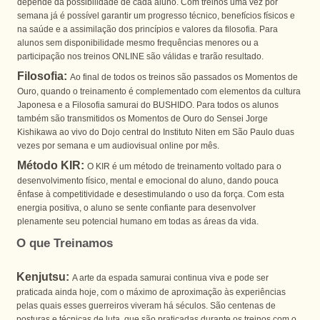
depende da possibilidade de cada aluno. Com treinos uma vez por
semana já é possível garantir um progresso técnico, benefícios físicos e
na saúde e a assimilação dos princípios e valores da filosofia. Para
alunos sem disponibilidade mesmo frequências menores ou a
participação nos treinos ONLINE são válidas e trarão resultado.
Filosofia:
Ao final de todos os treinos são passados os Momentos de
Ouro, quando o treinamento é complementado com elementos da cultura
Japonesa e a Filosofia samurai do BUSHIDO. Para todos os alunos
também são transmitidos os Momentos de Ouro do Sensei Jorge
Kishikawa ao vivo do Dojo central do Instituto Niten em São Paulo duas
vezes por semana e um audiovisual online por mês.
Método KIR:
O KIR é um método de treinamento voltado para o
desenvolvimento físico, mental e emocional do aluno, dando pouca
ênfase à competitividade e desestimulando o uso da força. Com esta
energia positiva, o aluno se sente confiante para desenvolver
plenamente seu potencial humano em todas as áreas da vida.
O que Treinamos
Kenjutsu:
A arte da espada samurai continua viva e pode ser
praticada ainda hoje, com o máximo de aproximação às experiências
pelas quais esses guerreiros viveram há séculos. São centenas de
posturas e técnicas de luta, que são praticadas durante os treinos com o