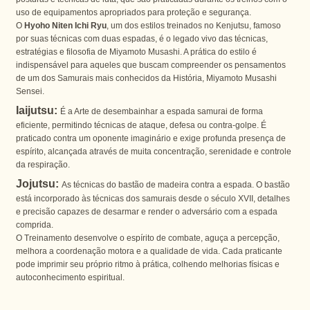
uso de equipamentos apropriados para proteção e segurança.
O
Hyoho Niten Ichi Ryu
, um dos estilos treinados no Kenjutsu, famoso
por suas técnicas com duas espadas, é o legado vivo das técnicas,
estratégias e filosofia de Miyamoto Musashi. A prática do estilo é
indispensável para aqueles que buscam compreender os pensamentos
de um dos Samurais mais conhecidos da História, Miyamoto Musashi
Sensei.
Iaijutsu:
É a Arte de desembainhar a espada samurai de forma
eficiente, permitindo técnicas de ataque, defesa ou contra-golpe. É
praticado contra um oponente imaginário e exige profunda presença de
espírito, alcançada através de muita concentração, serenidade e controle
da respiração.
Jojutsu:
As técnicas do bastão de madeira contra a espada. O bastão
está incorporado às técnicas dos samurais desde o século XVII, detalhes
e precisão capazes de desarmar e render o adversário com a espada
comprida.
O Treinamento desenvolve o espírito de combate, aguça a percepção,
melhora a coordenação motora e a qualidade de vida. Cada praticante
pode imprimir seu próprio ritmo à prática, colhendo melhorias físicas e
autoconhecimento espiritual.