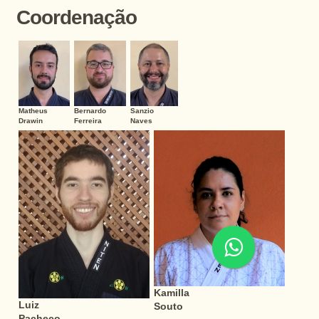
Coordenação
Matheus
Bernardo
Sanzio
Drawin
Ferreira
Naves
Kamilla
Luiz
Souto
Pacheco