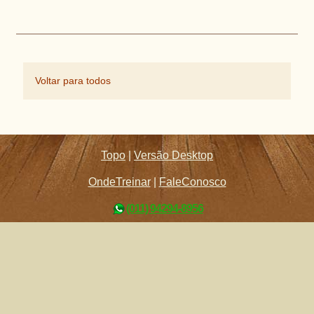
Voltar para todos
Topo
|
Versão Desktop
OndeTreinar
|
FaleConosco
(011) 94294-8956