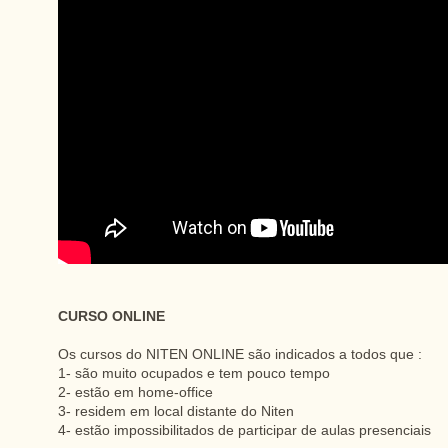
CURSO ONLINE
Os cursos do NITEN ONLINE são indicados a todos que :
1- são muito ocupados e tem pouco tempo
2- estão em home-office
3- residem em local distante do Niten
4- estão impossibilitados de participar de aulas presenciais