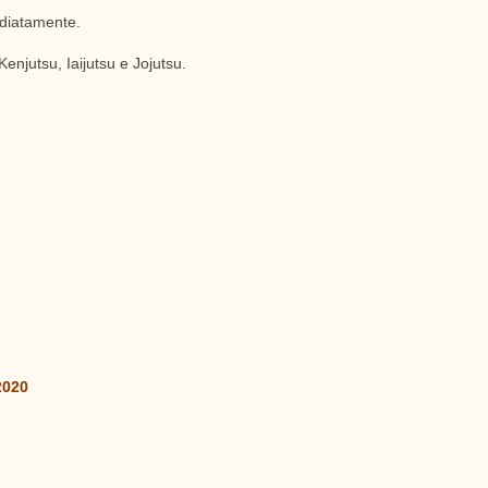
ediatamente.
enjutsu, Iaijutsu e Jojutsu.
2020