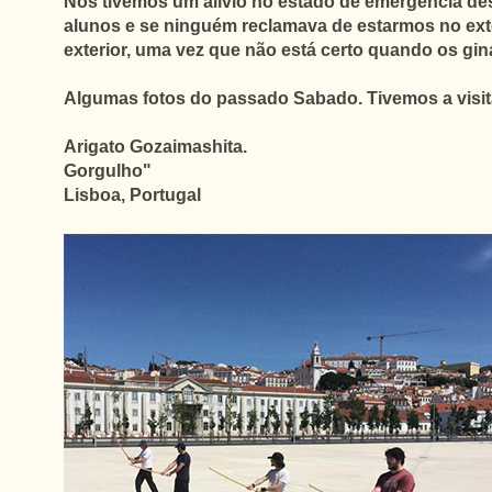
Nós tivemos um alivio no estado de emergência des
alunos
e se ninguém reclamava de estarmos no ext
exterior, uma vez que não está certo quando os giná
Algumas fotos do passado Sabado. Tivemos a visita d
Arigato Gozaimashita.
Gorgulho"
Lisboa, Portugal