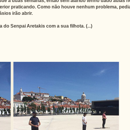
de a duas semanas, então sem alarido tenho dado aulas no 
erior praticando. Como não houve nenhum problema, pedia o
sios irão abrir.
o Senpai Aretakis com a sua filhota. (...)