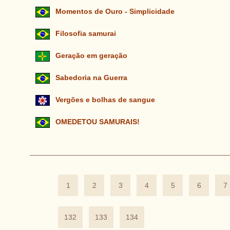
Momentos de Ouro - Simplicidade
Filosofia samurai
Geração em geração
Sabedoria na Guerra
Vergões e bolhas de sangue
OMEDETOU SAMURAIS!
1
2
3
4
5
6
7
132
133
134