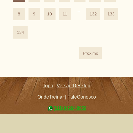
...
8
9
10
11
132
133
134
Próximo
Topo
|
Versão Desktop
OndeTreinar
|
FaleConosco
(011) 94294-8956