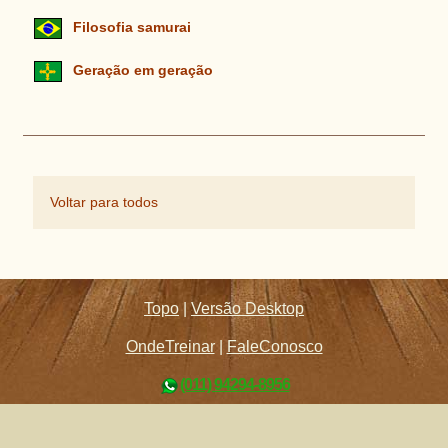
Filosofia samurai
Geração em geração
Voltar para todos
Topo
|
Versão Desktop
OndeTreinar
|
FaleConosco
(011) 94294-8956