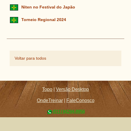
Niten no Festival do Japão
Torneio Regional 2024
Voltar para todos
Topo
|
Versão Desktop
OndeTreinar
|
FaleConosco
(011) 94294-8956