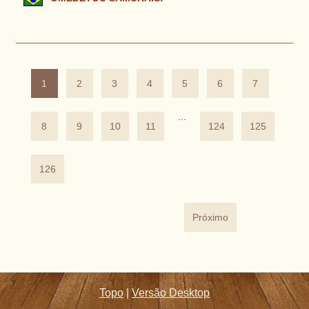
1
2
3
4
5
6
7
...
8
9
10
11
124
125
126
Próximo
Topo
|
Versão Desktop