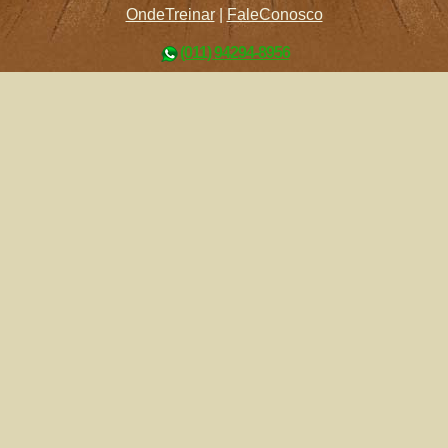
OndeTreinar
|
FaleConosco
(011) 94294-8956