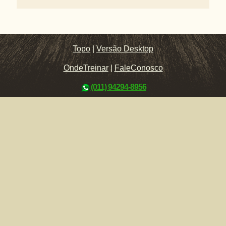
Topo
|
Versão Desktop
OndeTreinar
|
FaleConosco
(011) 94294-8956