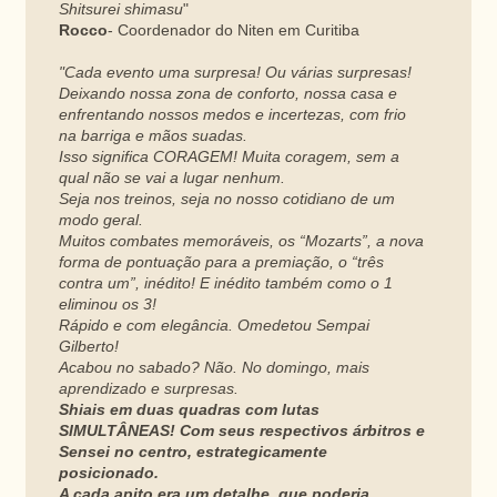
Shitsurei shimasu
"
Rocco
- Coordenador do Niten em Curitiba
"Cada evento uma surpresa! Ou várias surpresas!
Deixando nossa zona de conforto, nossa casa e
enfrentando nossos medos e incertezas, com frio
na barriga e mãos suadas.
Isso significa CORAGEM! Muita coragem, sem a
qual não se vai a lugar nenhum.
Seja nos treinos, seja no nosso cotidiano de um
modo geral.
Muitos combates memoráveis, os “Mozarts”, a nova
forma de pontuação para a premiação, o “três
contra um”, inédito! E inédito também como o 1
eliminou os 3!
Rápido e com elegância. Omedetou Sempai
Gilberto!
Acabou no sabado? Não. No domingo, mais
aprendizado e surpresas.
Shiais em duas quadras com lutas
SIMULTÂNEAS! Com seus respectivos árbitros e
Sensei no centro, estrategicamente
posicionado.
A cada apito era um detalhe, que poderia