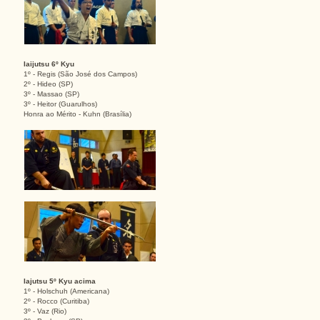
Iaijutsu 6º Kyu
1º - Regis (São José dos Campos)
2º - Hideo (SP)
3º - Massao (SP)
3º - Heitor (Guarulhos)
Honra ao Mérito - Kuhn (Brasília)
Iajutsu 5º Kyu acima
1º - Holschuh (Americana)
2º - Rocco (Curitiba)
3º - Vaz (Rio)