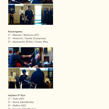
Kusarigama
1º - Massao / Marques (SP)
2º - Holschuh / Danilo (Campinas)
3º - Alessandro (POA) / Cortes (Rio)
Iaijutsu 0º Kyu
1º - Toshi (SP)
2º - Numa (Uberlândia)
3º - Delfino (SP)
3º - Navarro (Uberlândia)