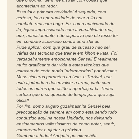
que o normal, sem me distrair com coisas que
aconteciam ao redor.
Essa foi a primeira novidade! A segunda, com
certeza, foi a oportunidade de usar o Jo em
combate real com bogu. Eu, como apaixonado do
Jo, fiquei impressionado com a versatilidade real,
que, honestamente, não esperava que ele fosse ter
em combate acelerado contra uma shinai.
Pude aplicar, com que grau de sucesso não sei,
várias das técnicas que treinei em kihon e kata. Foi
verdadeiramente emocionante Sensei! É realmente
muito gratificante dar vida a estas técnicas que
estavam de certo modo “adormecidas” por séculos.
Meus sinceros parabéns ao Ivan, o Terrível, que
está ajudando a desenvolver a arma, junto com
todos os outros que estão a aperfeiçoa-la. Tenho
certeza que é só questão de tempo para que seja
oficial!
Por fim, domo arigato gozaimashita Sensei pela
preocupação de sempre em como está sendo tudo
conduzido aqui na nossa Unidade, nos deixando
ensinamentos valiosíssimos de como notar, sentir,
compreender e ajudar o próximo.
Gambate a todos! Aarigato gozaimashita