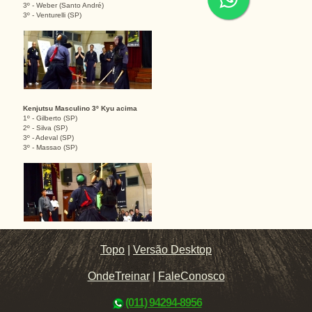
3º - Weber (Santo André)
3º - Venturelli (SP)
Kenjutsu Masculino 3º Kyu acima
1º - Gilberto (SP)
2º - Silva (SP)
3º - Adeval (SP)
3º - Massao (SP)
Topo
|
Versão Desktop
OndeTreinar
|
FaleConosco
(011) 94294-8956