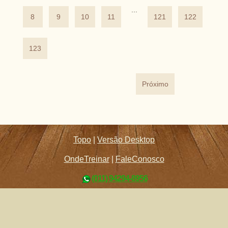
...
8
9
10
11
121
122
123
Próximo
Topo
|
Versão Desktop
OndeTreinar
|
FaleConosco
(011) 94294-8956