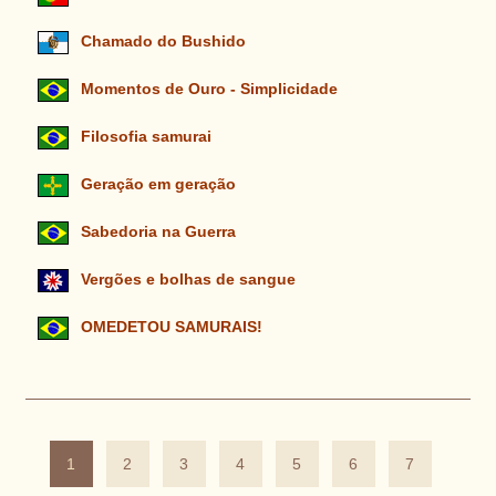
Chamado do Bushido
Momentos de Ouro - Simplicidade
Filosofia samurai
Geração em geração
Sabedoria na Guerra
Vergões e bolhas de sangue
OMEDETOU SAMURAIS!
1
2
3
4
5
6
7