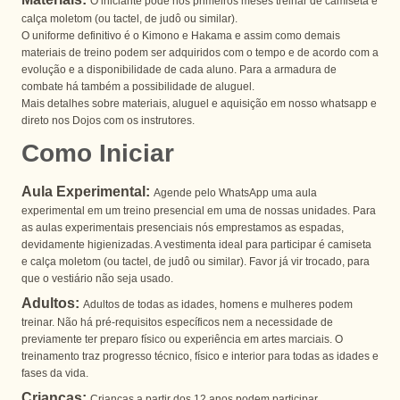
O iniciante pode nos primeiros meses treinar de camiseta e
calça moletom (ou tactel, de judô ou similar).
O uniforme definitivo é o Kimono e Hakama e assim como demais
materiais de treino podem ser adquiridos com o tempo e de acordo com a
evolução e a disponibilidade de cada aluno. Para a armadura de
combate há também a possibilidade de aluguel.
Mais detalhes sobre materiais, aluguel e aquisição em nosso whatsapp e
direto nos Dojos com os instrutores.
Como Iniciar
Aula Experimental:
Agende pelo WhatsApp uma aula
experimental em um treino presencial em uma de nossas unidades. Para
as aulas experimentais presenciais nós emprestamos as espadas,
devidamente higienizadas. A vestimenta ideal para participar é camiseta
e calça moletom (ou tactel, de judô ou similar). Favor já vir trocado, para
que o vestiário não seja usado.
Adultos:
Adultos de todas as idades, homens e mulheres podem
treinar. Não há pré-requisitos específicos nem a necessidade de
previamente ter preparo físico ou experiência em artes marciais. O
treinamento traz progresso técnico, físico e interior para todas as idades e
fases da vida.
Crianças:
Crianças a partir dos 12 anos podem participar