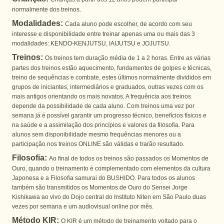
normalmente dos treinos.
Modalidades:
Cada aluno pode escolher, de acordo com seu
interesse e disponibilidade entre treinar apenas uma ou mais das 3
modalidades: KENDO-KENJUTSU, IAIJUTSU e JOJUTSU.
Treinos:
Os treinos tem duração média de 1 a 2 horas. Entre as várias
partes dos treinos estão aquecimento, fundamentos de golpes e técnicas,
treino de sequências e combate, estes últimos normalmente divididos em
grupos de iniciantes, intermediários e graduados, outras vezes com os
mais antigos orientando os mais novatos. A frequência aos treinos
depende da possibilidade de cada aluno. Com treinos uma vez por
semana já é possível garantir um progresso técnico, benefícios físicos e
na saúde e a assimilação dos princípios e valores da filosofia. Para
alunos sem disponibilidade mesmo frequências menores ou a
participação nos treinos ONLINE são válidas e trarão resultado.
Filosofia:
Ao final de todos os treinos são passados os Momentos de
Ouro, quando o treinamento é complementado com elementos da cultura
Japonesa e a Filosofia samurai do BUSHIDO. Para todos os alunos
também são transmitidos os Momentos de Ouro do Sensei Jorge
Kishikawa ao vivo do Dojo central do Instituto Niten em São Paulo duas
vezes por semana e um audiovisual online por mês.
Método KIR:
O KIR é um método de treinamento voltado para o