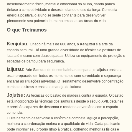
desenvolvimento físico, mental e emocional do aluno, dando pouca
ênfase à competitividade e desestimulando o uso da força. Com esta
energia positiva, o aluno se sente confiante para desenvolver
plenamente seu potencial humano em todas as áreas da vida.
O que Treinamos
Kenjutsu:
Criado há mais de 600 anos, o
Kenjutsu
é a arte da
espada samurai. Há uma grande diversidade de técnicas e posturas de
luta, até mesmo com duas espadas. Utiliza-se equipamento de proteção e
espadas de bambu para segurança.
Iaijutsu:
Arte Samurai de desembainhar a espada, o Iaijutsu ensina a
estar preparado em todos os momentos e com serenidade e segurança
encarar as situações adversas. O Treinamento desenvolve concentração,
combate o stress e ensina o manejo do katana.
Jojutsu:
As técnicas do bastão de madeira contra a espada. O bastão
está incorporado às técnicas dos samurais desde o século XVII, detalhes
e precisão capazes de desarmar e render o adversário com a espada
comprida.
O Treinamento desenvolve o espírito de combate, aguça a percepção,
melhora a coordenação motora e a qualidade de vida. Cada praticante
pode imprimir seu próprio ritmo à prática, colhendo melhorias físicas e