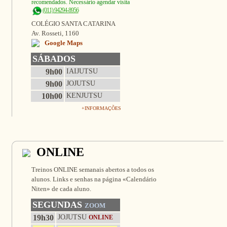
recomendados. Necessário agendar visita
(011) 94294-8956
COLÉGIO SANTA CATARINA
Av. Rosseti, 1160
Google Maps
SÁBADOS
9h00
IAIJUTSU
9h00
JOJUTSU
10h00
KENJUTSU
+INFORMAÇÕES
ONLINE
Treinos ONLINE semanais abertos a todos os
alunos. Links e senhas na página «Calendário
Niten» de cada aluno.
SEGUNDAS
ZOOM
19h30
JOJUTSU
ONLINE