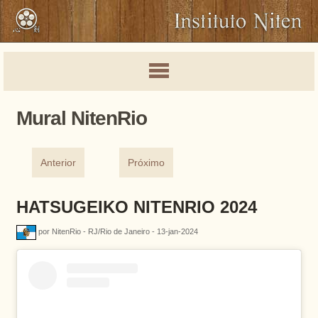
Mural NitenRio
Anterior
Próximo
HATSUGEIKO NITENRIO 2024
por NitenRio - RJ/Rio de Janeiro - 13-jan-2024